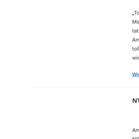
„T
Ma
ta
Am
tol
wi
We
NY
Am
NYC