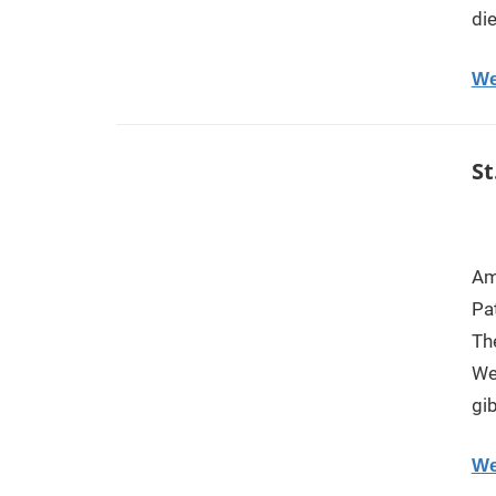
di
We
St
Am
Pa
Th
We
gib
We