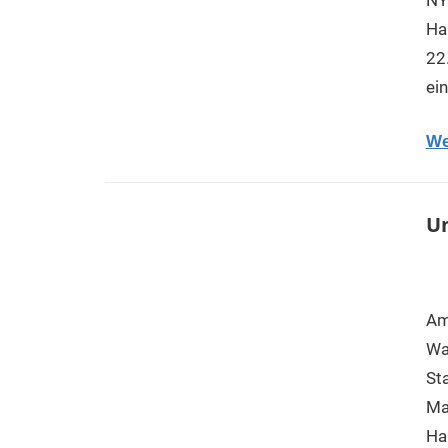
Ha
22
ei
We
Un
Am
Wa
Sta
Ma
Ha