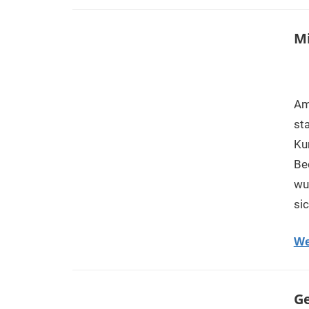
M
Am
sta
Ku
Be
wu
si
We
Ge