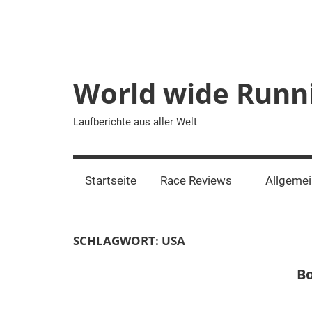
Zum
Inhalt
springen
World wide Runn
Laufberichte aus aller Welt
Startseite
Race Reviews
Allgeme
SCHLAGWORT:
USA
Bo