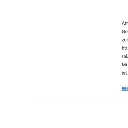
Am
Ge
zu
ht
rel
Mö
is
We