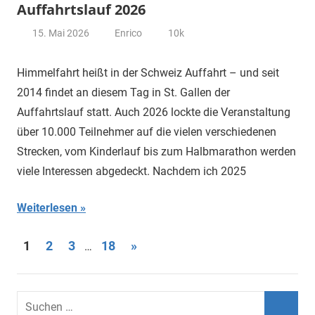
Auffahrtslauf 2026
15. Mai 2026
Enrico
10k
Himmelfahrt heißt in der Schweiz Auffahrt – und seit
2014 findet an diesem Tag in St. Gallen der
Auffahrtslauf statt. Auch 2026 lockte die Veranstaltung
über 10.000 Teilnehmer auf die vielen verschiedenen
Strecken, vom Kinderlauf bis zum Halbmarathon werden
viele Interessen abgedeckt. Nachdem ich 2025
Weiterlesen
Seitennummerierung
Nächste
1
2
3
18
»
…
Beiträge
der
Beiträge
Suchen