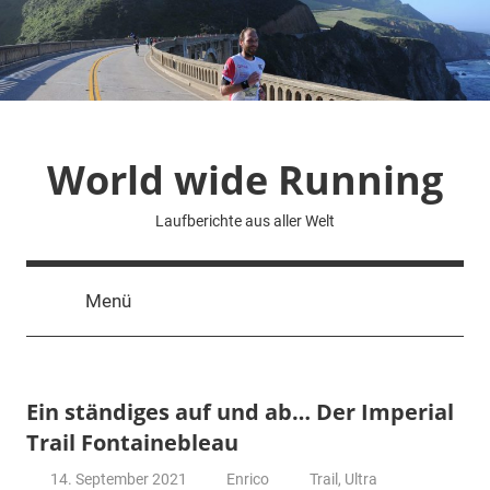
Zum
Inhalt
springen
World wide Running
Laufberichte aus aller Welt
Menü
Ein ständiges auf und ab… Der Imperial
Trail Fontainebleau
14. September 2021
Enrico
Trail
,
Ultra