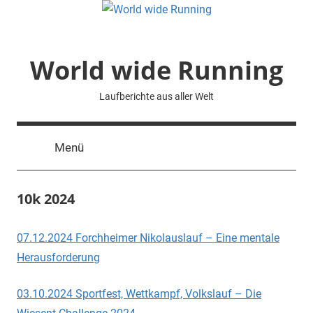
Zum
Inhalt
springen
World wide Running
Laufberichte aus aller Welt
Menü
10k 2024
07.12.2024 Forchheimer Nikolauslauf – Eine mentale
Herausforderung
03.10.2024 Sportfest, Wettkampf, Volkslauf – Die