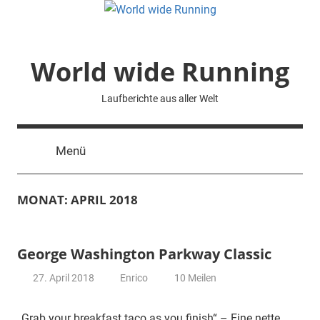
Zum
Inhalt
springen
World wide Running
Laufberichte aus aller Welt
Menü
MONAT:
APRIL 2018
George Washington Parkway Classic
27. April 2018
Enrico
10 Meilen
„Grab your breakfast taco as you finish“ – Eine nette