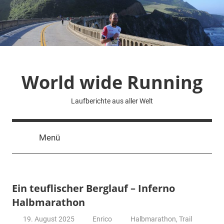
Zum
Inhalt
springen
World wide Running
Laufberichte aus aller Welt
Menü
Ein teuflischer Berglauf – Inferno
Halbmarathon
19. August 2025
Enrico
Halbmarathon
,
Trail