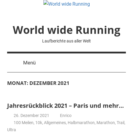
Zum
Inhalt
springen
World wide Running
Laufberichte aus aller Welt
Menü
MONAT:
DEZEMBER 2021
Jahresrückblick 2021 – Paris und mehr…
26. Dezember 2021
Enrico
100 Meilen
,
10k
,
Allgemeines
,
Halbmarathon
,
Marathon
,
Trail
,
Ultra