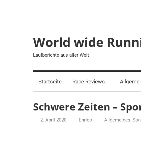
Zum
Inhalt
springen
World wide Runn
Laufberichte aus aller Welt
Startseite
Race Reviews
Allgeme
Schwere Zeiten – Spo
2. April 2020
Enrico
Allgemeines
,
Son