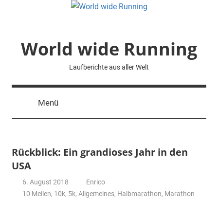
Zum
Inhalt
springen
World wide Running
Laufberichte aus aller Welt
Menü
Rückblick: Ein grandioses Jahr in den
USA
6. August 2018
Enrico
10 Meilen
,
10k
,
5k
,
Allgemeines
,
Halbmarathon
,
Marathon