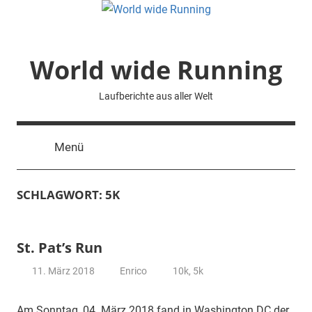
Zum
Inhalt
springen
World wide Running
Laufberichte aus aller Welt
Menü
SCHLAGWORT:
5K
St. Pat’s Run
11. März 2018
Enrico
10k
,
5k
Am Sonntag, 04. März 2018 fand in Washington DC der